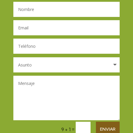
=
ENVIAR
9 + 1